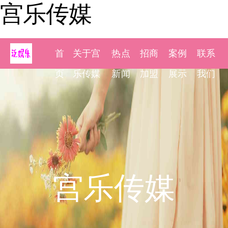
宫乐传媒
首
关于宫
热点
招商
案例
联系
页
乐传媒
新闻
加盟
展示
我们
宫乐传媒