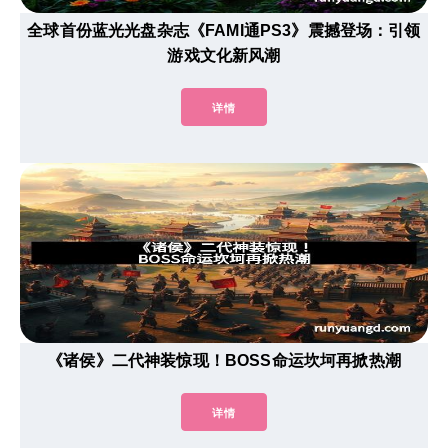
全球首份蓝光光盘杂志《FAMI通PS3》震撼登场：引领
游戏文化新风潮
详情
《诸侯》二代神装惊现！BOSS命运坎坷再掀热潮
详情